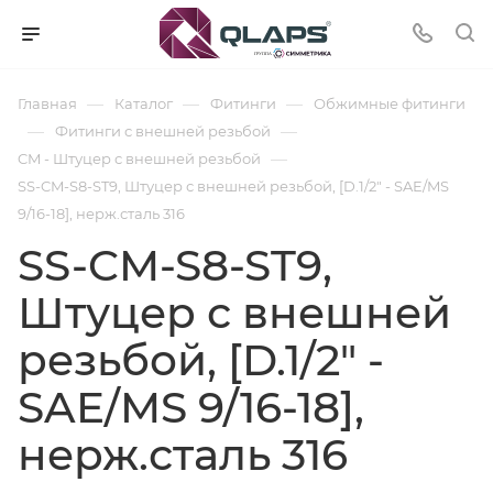
—
—
—
Главная
Каталог
Фитинги
Обжимные фитинги
—
—
Фитинги с внешней резьбой
—
CM - Штуцер с внешней резьбой
SS-CM-S8-ST9, Штуцер с внешней резьбой, [D.1/2" - SAE/MS
9/16-18], нерж.сталь 316
SS-CM-S8-ST9,
Штуцер с внешней
резьбой, [D.1/2" -
SAE/MS 9/16-18],
нерж.сталь 316