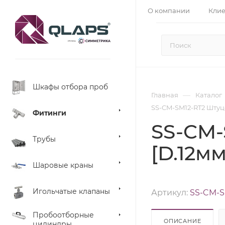
О компании
Кли
Шкафы отбора проб
—
Главная
Каталог
SS-CM-SM12-RT2 Штуцер
Фитинги
SS-CM-
Трубы
[D.12мм
Шаровые краны
Игольчатые клапаны
Артикул:
SS-CM-S
Пробоотборные
ОПИСАНИЕ
цилиндры