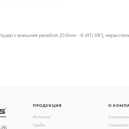
цер с внешней резьбой, [D.12мм - R (RT) 1/8"], нерж.сталь
ПРОДУКЦИЯ
О КОМП
Фитинги
О компан
Трубы
Лицензии 
-26