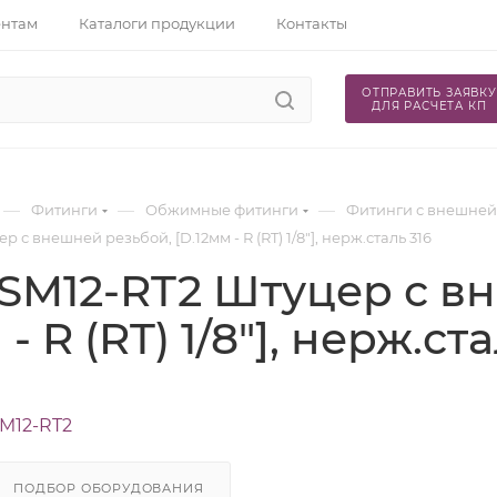
ентам
Каталоги продукции
Контакты
ОТПРАВИТЬ ЗАЯВКУ
ДЛЯ РАСЧЕТА КП
—
—
—
Фитинги
Обжимные фитинги
Фитинги с внешней
 с внешней резьбой, [D.12мм - R (RT) 1/8"], нерж.сталь 316
SM12-RT2 Штуцер с в
 - R (RT) 1/8"], нерж.ст
M12-RT2
ПОДБОР ОБОРУДОВАНИЯ