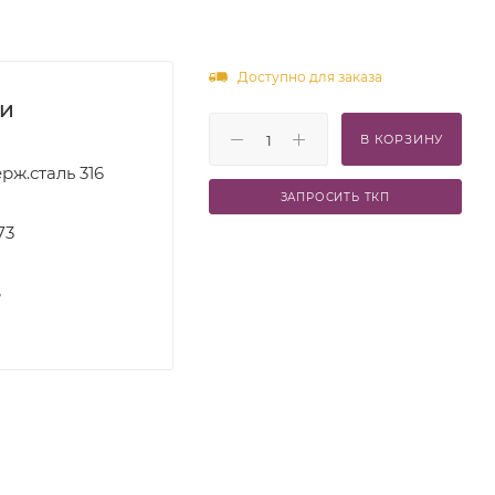
Доступно для заказа
ки
В КОРЗИНУ
рж.сталь 316
ЗАПРОСИТЬ ТКП
73
S