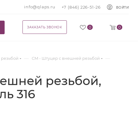
info@qlaps.ru
+7 (846) 226-51-26
ВОЙТИ
0
0
ЗАКАЗАТЬ ЗВОНОК
—
—
 резьбой
CM - Штуцер с внешней резьбой
нешней резьбой,
аль 316