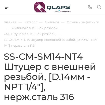
—
—
—
Главная
Каталог
Фитинги
Обжимные фитинги
—
—
Фитинги с внешней резьбой
—
CM - Штуцер с внешней резьбой
SS-CM-SM14-NT4 Штуцер с внешней резьбой, [D.14мм - NPT
1/4"], нерж.сталь 316
SS-CM-SM14-NT4
Штуцер с внешней
резьбой, [D.14мм -
NPT 1/4"],
нерж.сталь 316