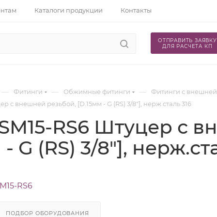
ентам
Каталоги продукции
Контакты
ОТПРАВИТЬ ЗАЯВКУ
ДЛЯ РАСЧЕТА КП
—
—
—
Фитинги
Обжимные фитинги
Фитинги с внешней
 с внешней резьбой, [D.15мм - G (RS) 3/8"], нерж.сталь 316
SM15-RS6 Штуцер с в
 - G (RS) 3/8"], нерж.ст
M15-RS6
ПОДБОР ОБОРУДОВАНИЯ