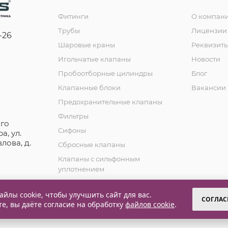
Фитинги
О компан
Трубы
Лицензии 
-26
Шаровые краны
Реквизит
Игольчатые клапаны
Новости
Пробоотборные цилиндры
Блог
Клапанные блоки
Вакансии
Предохранительные клапаны
Фильтры
го
Сифоны
а, ул.
лова, д.
Сбросные клапаны
Клапаны с сильфонным
уплотнением
Обратные клапаны
йлы cookie, чтобы улучшить сайт для вас.
СОГЛАС
те, вы даёте согласие на обработку
файлов cookie
.