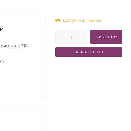
Доступно для заказа
ки
В КОРЗИНУ
рж.сталь 316
ЗАПРОСИТЬ ТКП
74
S