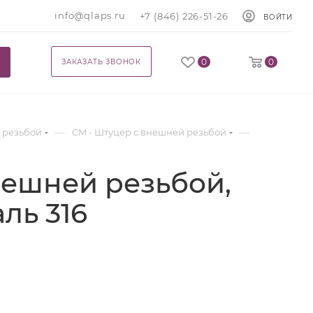
info@qlaps.ru
+7 (846) 226-51-26
ВОЙТИ
0
0
ЗАКАЗАТЬ ЗВОНОК
—
—
 резьбой
CM - Штуцер с внешней резьбой
нешней резьбой,
аль 316