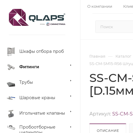
О компании
Кли
Шкафы отбора проб
—
Главная
Каталог
SS-CM-SM15-RS6 Штуцер
Фитинги
SS-CM-
Трубы
[D.15мм
Шаровые краны
Игольчатые клапаны
Артикул:
SS-CM-S
Пробоотборные
ОПИСАНИЕ
цилиндры