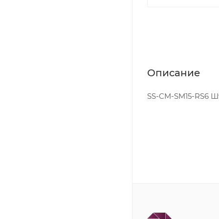
Описание
SS-CM-SM15-RS6 Шту