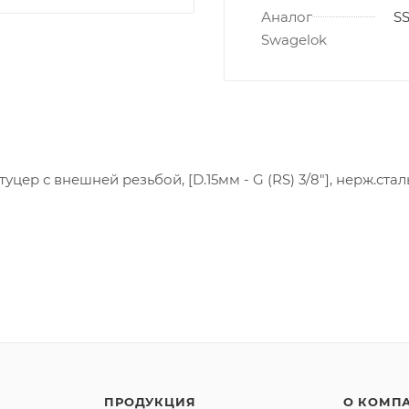
Аналог
SS
Swagelok
цер с внешней резьбой, [D.15мм - G (RS) 3/8"], нерж.сталь
ПРОДУКЦИЯ
О КОМП