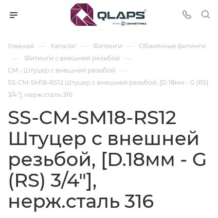
—
—
—
Главная
Каталог
Фитинги
Обжимные фитинги
—
—
Фитинги с внешней резьбой
—
CM - Штуцер с внешней резьбой
SS-CM-SM18-RS12 Штуцер с внешней резьбой, [D.18мм - G (RS)
3/4"], нерж.сталь 316
SS-CM-SM18-RS12
Штуцер с внешней
резьбой, [D.18мм - G
(RS) 3/4"],
нерж.сталь 316