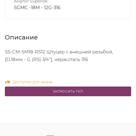
Аналог Superlok
SGMC -18M - 12G-316
Описание
SS-CM-SM18-RS12 Штуцер с внешней резьбой,
[D.18мм - G (RS) 3/4"], нерж.сталь 316
Доступно для заказа
ЗАПРОСИТЬ ТКП