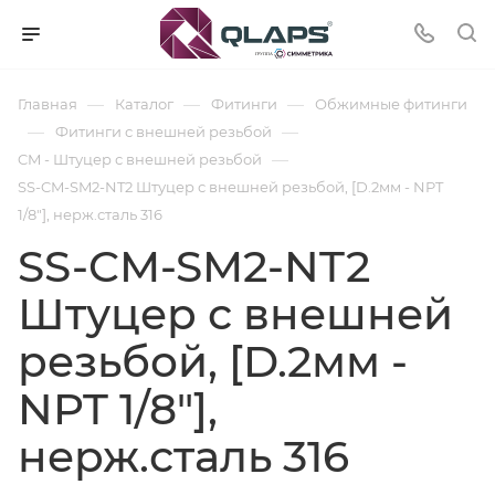
—
—
—
Главная
Каталог
Фитинги
Обжимные фитинги
—
—
Фитинги с внешней резьбой
—
CM - Штуцер с внешней резьбой
SS-CM-SM2-NT2 Штуцер с внешней резьбой, [D.2мм - NPT
1/8"], нерж.сталь 316
SS-CM-SM2-NT2
Штуцер с внешней
резьбой, [D.2мм -
NPT 1/8"],
нерж.сталь 316