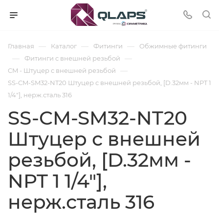
—
—
—
Главная
Каталог
Фитинги
Обжимные фитинги
—
—
Фитинги с внешней резьбой
—
CM - Штуцер с внешней резьбой
SS-CM-SM32-NT20 Штуцер с внешней резьбой, [D.32мм - NPT 1
1/4"], нерж.сталь 316
SS-CM-SM32-NT20
Штуцер с внешней
резьбой, [D.32мм -
NPT 1 1/4"],
нерж.сталь 316