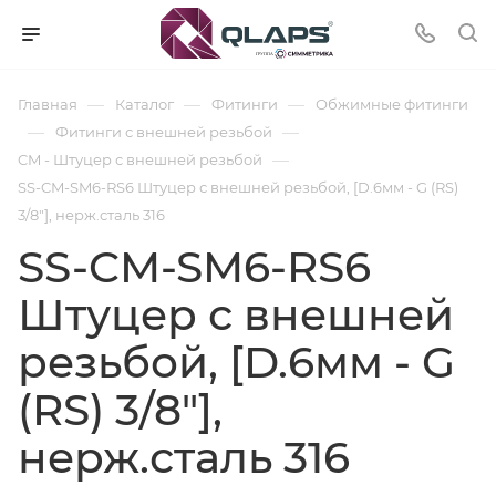
—
—
—
Главная
Каталог
Фитинги
Обжимные фитинги
—
—
Фитинги с внешней резьбой
—
CM - Штуцер с внешней резьбой
SS-CM-SM6-RS6 Штуцер с внешней резьбой, [D.6мм - G (RS)
3/8"], нерж.сталь 316
SS-CM-SM6-RS6
Штуцер с внешней
резьбой, [D.6мм - G
(RS) 3/8"],
нерж.сталь 316