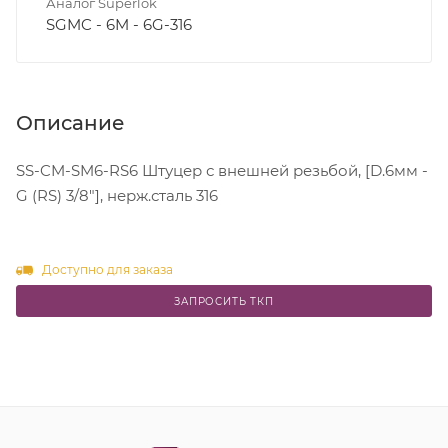
Аналог Superlok
SGMC - 6M - 6G-316
Описание
SS-CM-SM6-RS6 Штуцер с внешней резьбой, [D.6мм -
G (RS) 3/8"], нерж.сталь 316
Доступно для заказа
ЗАПРОСИТЬ ТКП