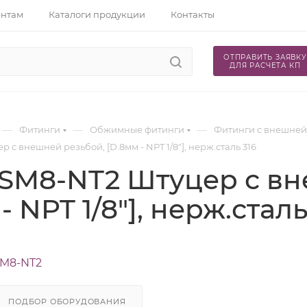
ентам
Каталоги продукции
Контакты
ОТПРАВИТЬ ЗАЯВКУ
ДЛЯ РАСЧЕТА КП
—
—
—
Фитинги
Обжимные фитинги
Фитинги с внешней
 с внешней резьбой, [D.8мм - NPT 1/8"], нерж.сталь 316
SM8-NT2 Штуцер с вн
- NPT 1/8"], нерж.сталь
SM8-NT2
ПОДБОР ОБОРУДОВАНИЯ