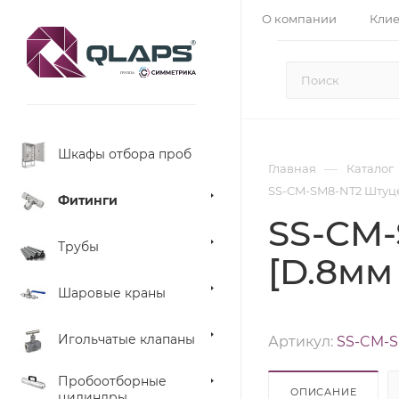
О компании
Кли
Шкафы отбора проб
—
Главная
Каталог
SS-CM-SM8-NT2 Штуцер
Фитинги
SS-CM-
Трубы
[D.8мм 
Шаровые краны
Игольчатые клапаны
Артикул:
SS-CM-
Пробоотборные
ОПИСАНИЕ
цилиндры