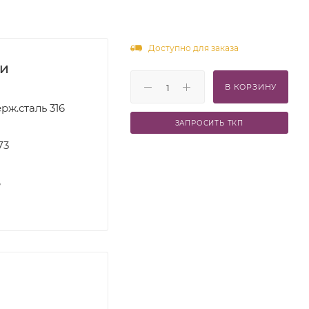
Доступно для заказа
ки
В КОРЗИНУ
рж.сталь 316
ЗАПРОСИТЬ ТКП
73
S