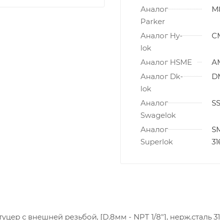
Аналог
M
Parker
Аналог Hy-
C
lok
Аналог HSME
A
Аналог Dk-
D
lok
Аналог
SS
Swagelok
Аналог
SM
Superlok
31
ер с внешней резьбой, [D.8мм - NPT 1/8"], нерж.сталь 3