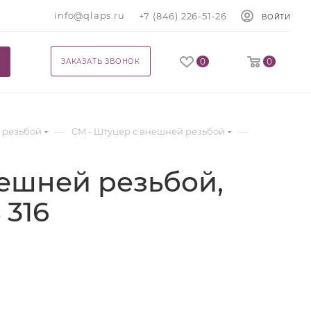
info@qlaps.ru
+7 (846) 226-51-26
ВОЙТИ
0
0
ЗАКАЗАТЬ ЗВОНОК
—
—
 резьбой
CM - Штуцер с внешней резьбой
ешней резьбой,
 316