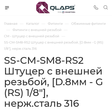
—
—
—
Главная
Каталог
Фитинги
Обжимные фитинги
—
—
Фитинги с внешней резьбой
—
CM - Штуцер с внешней резьбой
SS-CM-SM8-RS2 Штуцер с внешней резьбой, [D.8мм - G (RS)
1/8"], нерж.сталь 316
SS-CM-SM8-RS2
Штуцер с внешней
резьбой, [D.8мм - G
(RS) 1/8"],
нерж.сталь 316