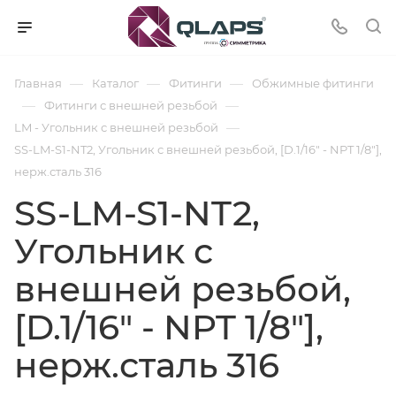
—
—
—
Главная
Каталог
Фитинги
Обжимные фитинги
—
—
Фитинги с внешней резьбой
—
LM - Угольник с внешней резьбой
SS-LM-S1-NT2, Угольник с внешней резьбой, [D.1/16" - NPT 1/8"],
нерж.сталь 316
SS-LM-S1-NT2,
Угольник с
внешней резьбой,
[D.1/16" - NPT 1/8"],
нерж.сталь 316