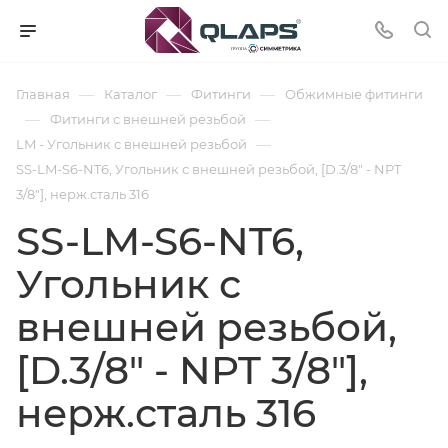
—
—
—
Главная
Каталог
Фитинги
Обжимные фитинги
—
—
Фитинги с внешней резьбой
—
LM - Угольник с внешней резьбой
SS-LM-S6-NT6, Угольник с внешней резьбой, [D.3/8" - NPT
3/8"], нерж.сталь 316
SS-LM-S6-NT6,
Угольник с
внешней резьбой,
[D.3/8" - NPT 3/8"],
нерж.сталь 316