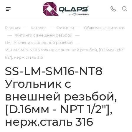
—
—
—
Главная
Каталог
Фитинги
Обжимные фитинги
—
—
Фитинги с внешней резьбой
—
LM - Угольник с внешней резьбой
SS-LM-SM16-NT8 Угольник с внешней резьбой, [D.16мм - NPT
1/2"], нерж.сталь 316
SS-LM-SM16-NT8
Угольник с
внешней резьбой,
[D.16мм - NPT 1/2"],
нерж.сталь 316