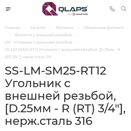
—
—
—
Главная
Каталог
Фитинги
Обжимные фитинги
—
—
Фитинги с внешней резьбой
—
LM - Угольник с внешней резьбой
SS-LM-SM25-RT12 Угольник с внешней резьбой, [D.25мм - R
(RT) 3/4"], нерж.сталь 316
SS-LM-SM25-RT12
Угольник с
внешней резьбой,
[D.25мм - R (RT) 3/4"],
нерж.сталь 316