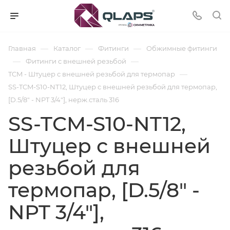
—
—
—
Главная
Каталог
Фитинги
Обжимные фитинги
—
—
Фитинги с внешней резьбой
—
TCM - Штуцер с внешней резьбой для термопар
SS-TCM-S10-NT12, Штуцер с внешней резьбой для термопар,
[D.5/8" - NPT 3/4"], нерж.сталь 316
SS-TCM-S10-NT12,
Штуцер с внешней
резьбой для
термопар, [D.5/8" -
NPT 3/4"],