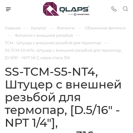
—
—
—
Главная
Каталог
Фитинги
Обжимные фитинги
—
—
Фитинги с внешней резьбой
—
TCM - Штуцер с внешней резьбой для термопар
SS-TCM-S5-NT4, Штуцер с внешней резьбой для термопар,
[D.5/16" - NPT 1/4"], нерж.сталь 316
SS-TCM-S5-NT4,
Штуцер с внешней
резьбой для
термопар, [D.5/16" -
NPT 1/4"],