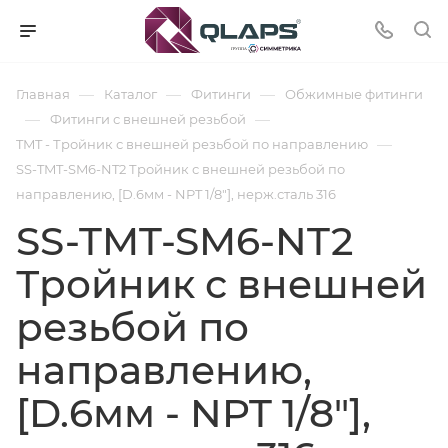
—
—
—
Главная
Каталог
Фитинги
Обжимные фитинги
—
—
Фитинги с внешней резьбой
—
TMT - Тройник с внешней резьбой по направлению
SS-TMT-SM6-NT2 Тройник с внешней резьбой по
направлению, [D.6мм - NPT 1/8"], нерж.сталь 316
SS-TMT-SM6-NT2
Тройник с внешней
резьбой по
направлению,
[D.6мм - NPT 1/8"],