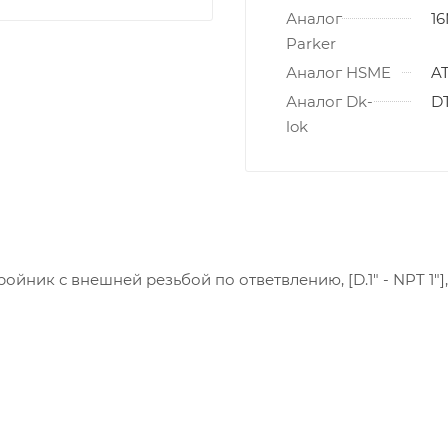
Аналог
1
Parker
Аналог HSME
A
Аналог Dk-
DT
lok
ройник с внешней резьбой по ответвлению, [D.1" - NPT 1"],