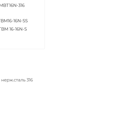
6MBT16N-316
TBM16-16N-SS
BM 16-16N-S
 нерж.сталь 316