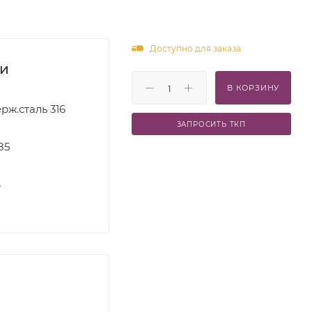
Доступно для заказа
ки
В КОРЗИНУ
рж.сталь 316
ЗАПРОСИТЬ ТКП
85
S