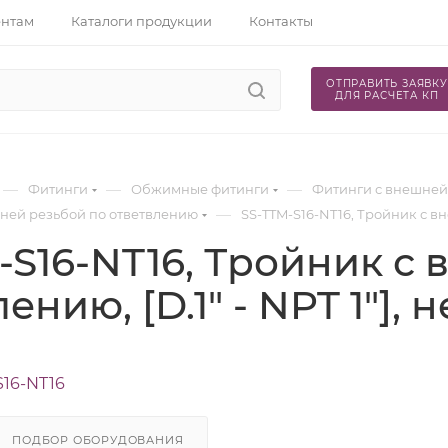
ентам
Каталоги продукции
Контакты
ОТПРАВИТЬ ЗАЯВКУ
ДЛЯ РАСЧЕТА КП
—
—
—
Фитинги
Обжимные фитинги
Фитинги с внешней
—
шней резьбой по ответвлению
SS-TTM-S16-NT16, Тройник с вне
-S16-NT16, Тройник с
ению, [D.1" - NPT 1"], 
S16-NT16
ПОДБОР ОБОРУДОВАНИЯ