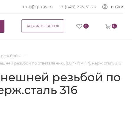
info@qlaps.ru
+7 (846) 226-51-26
ВОЙТИ
0
0
ЗАКАЗАТЬ ЗВОНОК
—
 резьбой
шней резьбой по ответвлению, [D.1" - NPT 1"], нерж.сталь 316
 внешней резьбой по
нерж.сталь 316