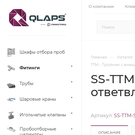
О компании
Кли
Шкафы отбора проб
—
Главная
Каталог
TTM - Тройник с вне
Фитинги
SS-TTM
Трубы
ответвл
Шаровые краны
Игольчатые клапаны
Артикул:
SS-TTM-
Пробоотборные
ОПИСАНИЕ
цилиндры