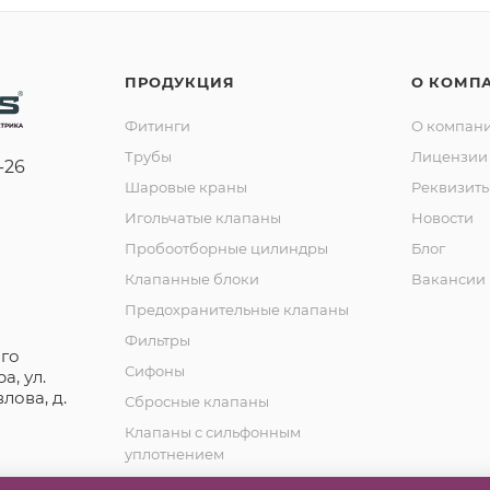
ПРОДУКЦИЯ
О КОМП
Фитинги
О компан
Трубы
Лицензии 
-26
Шаровые краны
Реквизит
Игольчатые клапаны
Новости
Пробоотборные цилиндры
Блог
Клапанные блоки
Вакансии
Предохранительные клапаны
Фильтры
го
Сифоны
а, ул.
лова, д.
Сбросные клапаны
Клапаны с сильфонным
уплотнением
Обратные клапаны