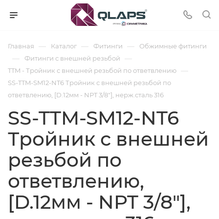
—
—
—
Главная
Каталог
Фитинги
Обжимные фитинги
—
—
Фитинги с внешней резьбой
—
TTM - Тройник с внешней резьбой по ответвлению
SS-TTM-SM12-NT6 Тройник с внешней резьбой по
ответвлению, [D.12мм - NPT 3/8"], нерж.сталь 316
SS-TTM-SM12-NT6
Тройник с внешней
резьбой по
ответвлению,
[D.12мм - NPT 3/8"],