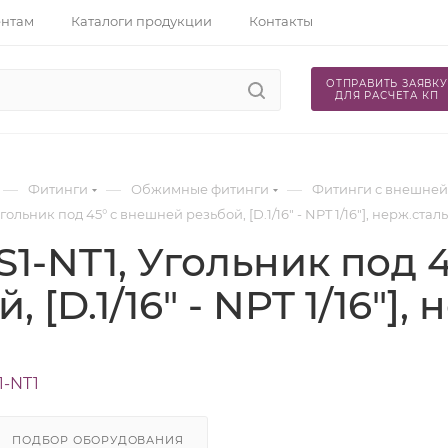
ентам
Каталоги продукции
Контакты
ОТПРАВИТЬ ЗАЯВКУ
ДЛЯ РАСЧЕТА КП
—
—
—
Фитинги
Обжимные фитинги
Фитинги с внешней
гольник под 45° с внешней резьбой, [D.1/16" - NPT 1/16"], нерж.сталь
S1-NT1, Угольник под 
, [D.1/16" - NPT 1/16"],
1-NT1
ПОДБОР ОБОРУДОВАНИЯ