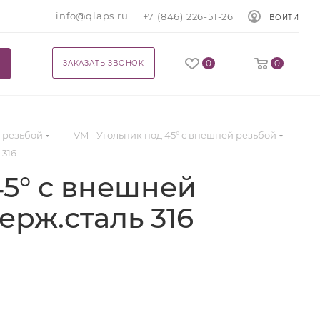
info@qlaps.ru
+7 (846) 226-51-26
ВОЙТИ
0
0
ЗАКАЗАТЬ ЗВОНОК
—
 резьбой
VM - Угольник под 45° с внешней резьбой
 316
45° с внешней
 нерж.сталь 316