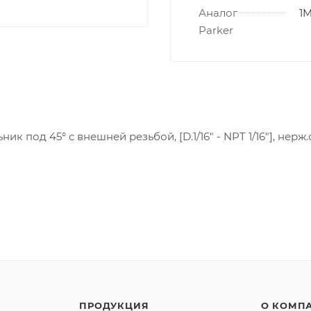
Аналог
1M
Parker
ник под 45° с внешней резьбой, [D.1/16" - NPT 1/16"], нерж.
ПРОДУКЦИЯ
О КОМП