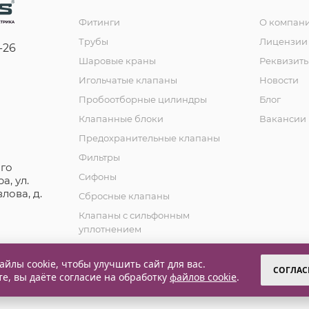
Фитинги
О компан
Трубы
Лицензии 
-26
Шаровые краны
Реквизит
Игольчатые клапаны
Новости
Пробоотборные цилиндры
Блог
Клапанные блоки
Вакансии
Предохранительные клапаны
Фильтры
го
Сифоны
а, ул.
лова, д.
Сбросные клапаны
Клапаны с сильфонным
уплотнением
Обратные клапаны
йлы cookie, чтобы улучшить сайт для вас.
СОГЛАС
те, вы даёте согласие на обработку
файлов cookie
.