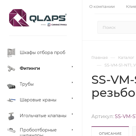
О компании
Кли
Шкафы отбора проб
—
Главная
Каталог
—
SS-VM-S1-NT1, У
Фитинги
SS-VM-
Трубы
резьбой
Шаровые краны
Игольчатые клапаны
Артикул:
SS-VM-S
Пробоотборные
ОПИСАНИЕ
цилиндры