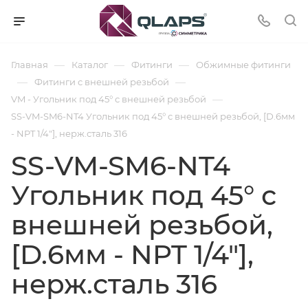
—
—
—
Главная
Каталог
Фитинги
Обжимные фитинги
—
—
Фитинги с внешней резьбой
—
VM - Угольник под 45° с внешней резьбой
SS-VM-SM6-NT4 Угольник под 45° с внешней резьбой, [D.6мм
- NPT 1/4"], нерж.сталь 316
SS-VM-SM6-NT4
Угольник под 45° с
внешней резьбой,
[D.6мм - NPT 1/4"],
нерж.сталь 316