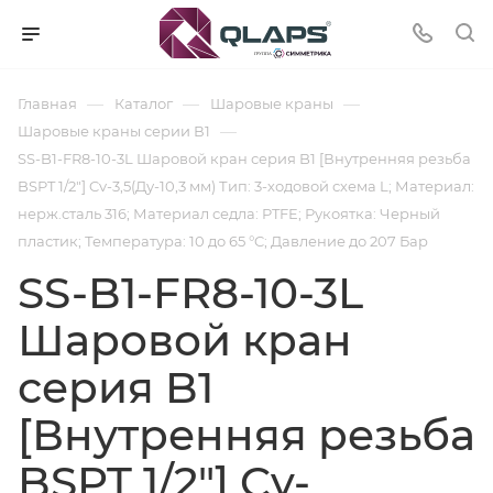
—
—
—
Главная
Каталог
Шаровые краны
—
Шаровые краны серии В1
SS-B1-FR8-10-3L Шаровой кран серия B1 [Внутренняя резьба
BSPT 1/2"] Cv-3,5(Ду-10,3 мм) Тип: 3-ходовой схема L; Материал:
нерж.сталь 316; Материал седла: PTFE; Рукоятка: Черный
пластик; Температура: 10 до 65 °C; Давление до 207 Бар
SS-B1-FR8-10-3L
Шаровой кран
серия B1
[Внутренняя резьба
BSPT 1/2"] Cv-