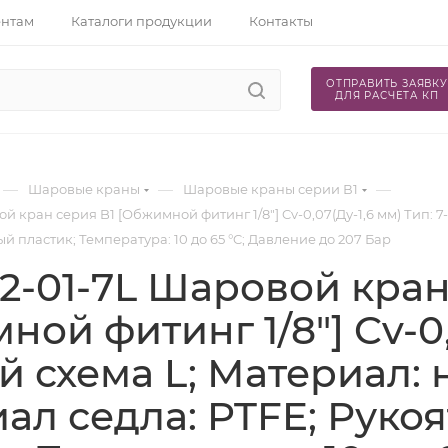
ентам
Каталоги продукции
Контакты
ОТПРАВИТЬ ЗАЯВКУ
ДЛЯ РАСЧЕТА КП
—
—
—
Шаровые краны
Шаровые краны серии В1
й кран серия B1 [Обжимной фитинг 1/8"] Cv-0,07(Ду-1,6 мм) Тип: 7
й пластик; Температура: 10 до 65 °C; Давление до 207 Бар
S2-01-7L Шаровой кран
ой фитинг 1/8"] Cv-0,0
й схема L; Материал: н
ал седла: PTFE; Руко