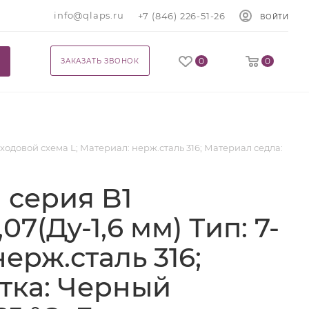
info@qlaps.ru
+7 (846) 226-51-26
ВОЙТИ
0
0
ЗАКАЗАТЬ ЗВОНОК
-ходовой схема L; Материал: нерж.сталь 316; Материал седла:
 серия B1
7(Ду-1,6 мм) Тип: 7-
ерж.сталь 316;
ятка: Черный