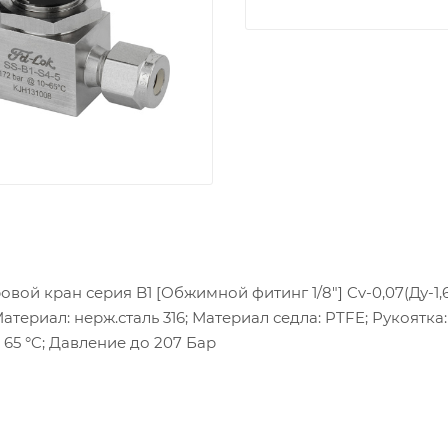
овой кран серия B1 [Обжимной фитинг 1/8"] Cv-0,07(Ду-1,6
атериал: нерж.сталь 316; Материал седла: PTFE; Рукоятка
 65 °C; Давление до 207 Бар