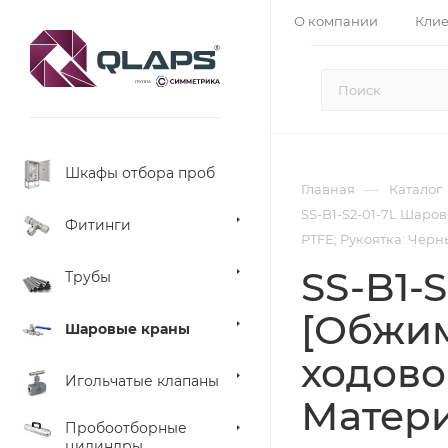
О компании
Кли
Шкафы отбора проб
—
Главная
Каталог
SS-B1-S2-01-7L Шарово
Фитинги
PTFE; Рукоятка: Черны
SS-B1-
Трубы
[Обжимн
Шаровые краны
ходово
Игольчатые клапаны
Матери
Пробоотборные
цилиндры