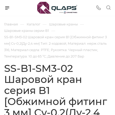
—
—
—
Главная
Каталог
Шаровые краны
—
Шаровые краны серии В1
SS-B1-SM3-02 Шаровой кран серия B1 [Обжимной фитинг 3
мм] Cv-0,2(Ду-2,4 мм) Тип: 2-ходовой; Материал: нерж.сталь
316; Материал седла: PTFE; Рукоятка: Черный пластик;
Температура: 10 до 65 °C; Давление до 207 Бар
SS-B1-SM3-02
Шаровой кран
серия B1
[Обжимной фитинг
3 мм] Cv-0,2(Ду-2,4