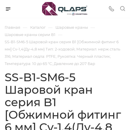
—
—
—
Главная
Каталог
Шаровые краны
—
Шаровые краны серии В1
SS-B1-SM6-5 Шаровой кран серия B1 [Обжимной фитинг 6
мм] Cv-1,4(Ду-4,8 мм) Тип: 2-ходовой; Материал: нерж.сталь
316; Материал седла: PTFE; Рукоятка: Черный пластик;
Температура: 10 до 65 °C; Давление до 207 Бар
SS-B1-SM6-5
Шаровой кран
серия B1
[Обжимной фитинг
6 мм] Cv-1,4(Ду-4,8