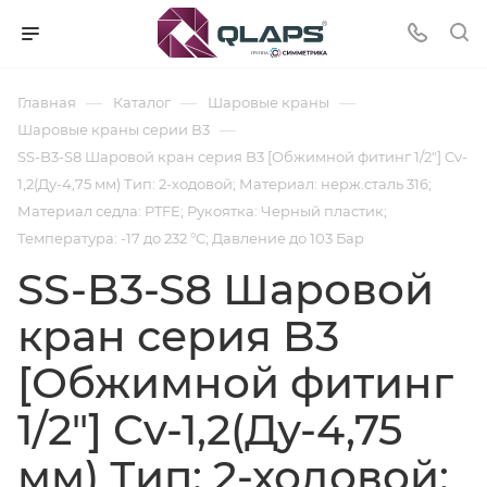
—
—
—
Главная
Каталог
Шаровые краны
—
Шаровые краны серии В3
SS-B3-S8 Шаровой кран серия B3 [Обжимной фитинг 1/2"] Cv-
1,2(Ду-4,75 мм) Тип: 2-ходовой; Материал: нерж.сталь 316;
Материал седла: PTFE; Рукоятка: Черный пластик;
Температура: -17 до 232 °C; Давление до 103 Бар
SS-B3-S8 Шаровой
кран серия B3
[Обжимной фитинг
1/2"] Cv-1,2(Ду-4,75
мм) Тип: 2-ходовой;