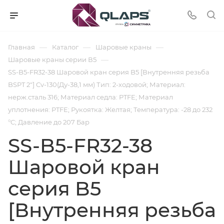
—
—
—
Главная
Каталог
Шаровые краны
—
Шаровые краны серии В5
SS-B5-FR32-38 Шаровой кран серия B5 [Внутренняя резьба
BSPT 2"] Cv-130(Ду-38,1 мм) Тип: 2-ходовой; Материал:
нерж.сталь 316; Материал седла: PTFE; Материал
уплотнения: PTFE; Рукоятка: Желтая; Температура: -28 до 232
°C; Давление до 207 Бар
SS-B5-FR32-38
Шаровой кран
серия B5
[Внутренняя резьба