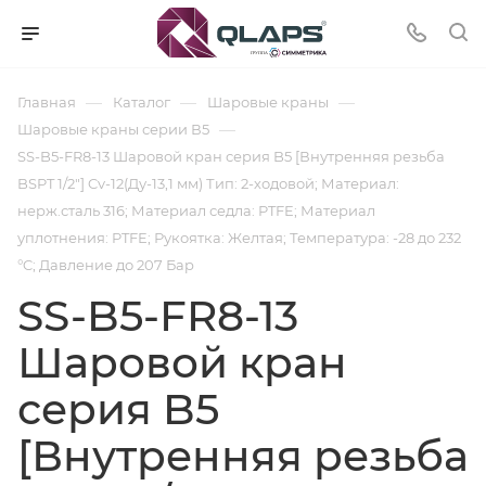
—
—
—
Главная
Каталог
Шаровые краны
—
Шаровые краны серии В5
SS-B5-FR8-13 Шаровой кран серия B5 [Внутренняя резьба
BSPT 1/2"] Cv-12(Ду-13,1 мм) Тип: 2-ходовой; Материал:
нерж.сталь 316; Материал седла: PTFE; Материал
уплотнения: PTFE; Рукоятка: Желтая; Температура: -28 до 232
°C; Давление до 207 Бар
SS-B5-FR8-13
Шаровой кран
серия B5
[Внутренняя резьба