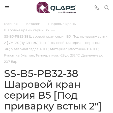
—
—
—
Главная
Каталог
Шаровые краны
—
Шаровые краны серии В5
SS-B5-PB32-38 Шаровой кран серия B5 [Под приварку встык
2"] Cv-130(Ду-38,1 мм) Тип: 2-ходовой; Материал: нерж.сталь
316; Материал седла: PTFE; Материал уплотнения: PTFE;
Рукоятка: Желтая; Температура: -28 до 232 °C; Давление до
207 Бар
SS-B5-PB32-38
Шаровой кран
серия B5 [Под
приварку встык 2"]