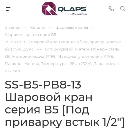
—
—
—
Главная
Каталог
Шаровые краны
—
Шаровые краны серии В5
SS-B5-PB8-13 Шаровой кран серия B5 [Под приварку встык
1/2"] Cv-15(Ду-13,1 мм) Тип: 2-ходовой; Материал: нерж.сталь
316; Материал седла: PTFE; Материал уплотнения: PTFE;
Рукоятка: Желтая; Температура: -28 до 232 °C; Давление до
207 Бар
SS-B5-PB8-13
Шаровой кран
серия B5 [Под
приварку встык 1/2"]